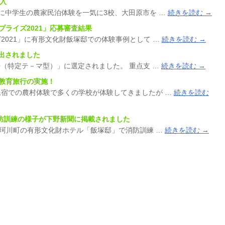
受入
に中学生の農家民泊体験を一気に3校、大田原市を …
続きを読む
→
けるプライズ2021」応募審査結果
2021」に有形文化財飯塚邸での体験事例として …
続きを読む
→
続選出されました
O（特定テ－マ型）」に選定されました。 重点支 …
続きを読む
→
テイ教育旅行の実施！
宿での農村体験で多くの学校が体験してきましたが …
続きを読む
邸での消防訓練の様子が下野新聞に掲載されました
那珂川町の有形文化財ホテル「飯塚邸」で消防訓練 …
続きを読む
→