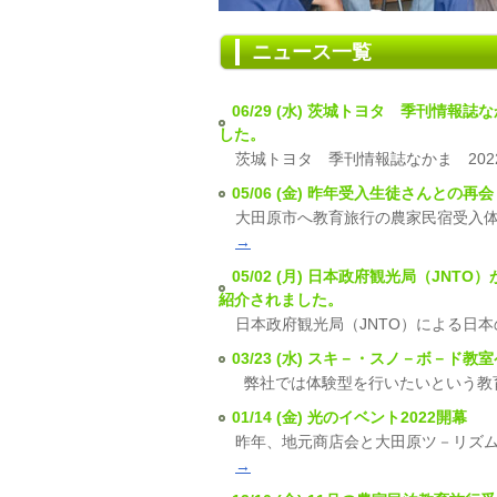
ニュース一覧
06/29 (水) 茨城トヨタ 季刊情
した。
茨城トヨタ 季刊情報誌なかま 202
05/06 (金) 昨年受入生徒さんとの再会
大田原市へ教育旅行の農家民宿受入体
→
05/02 (月) 日本政府観光局（J
紹介されました。
日本政府観光局（JNTO）による日
03/23 (水) スキ－・スノ－ボ－ド
弊社では体験型を行いたいという教
01/14 (金) 光のイベント2022開幕
昨年、地元商店会と大田原ツ－リズム
→