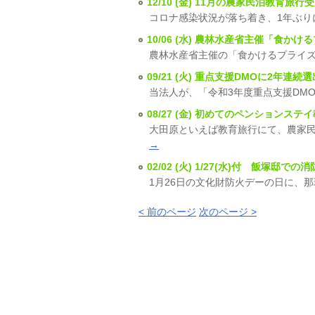
12/10 (金) 11月の農家民泊教育旅行
コロナ感染状況が落ち着き、1年ぶり
10/06 (水) 農林水産省主催「食か
農林水産省主催の「食かけるプライズ
09/21 (火) 重点支援DMOに2年連
当法人が、「令和3年度重点支援DM
08/27 (金) 初めてのペンションス
大田原といえば教育旅行にて、農家民
→
02/02 (火) 1/27(水)付 飯塚
1月26日の文化財防火デーの日に、
< 前のページ
次のページ >